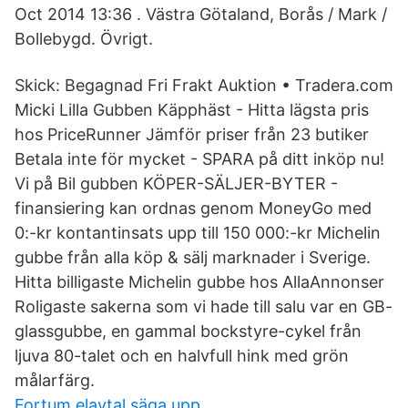
Oct 2014 13:36 . Västra Götaland, Borås / Mark /
Bollebygd. Övrigt.
Skick: Begagnad Fri Frakt Auktion • Tradera.com
Micki Lilla Gubben Käpphäst - Hitta lägsta pris
hos PriceRunner Jämför priser från 23 butiker
Betala inte för mycket - SPARA på ditt inköp nu!
Vi på Bil gubben KÖPER-SÄLJER-BYTER -
finansiering kan ordnas genom MoneyGo med
0:-kr kontantinsats upp till 150 000:-kr Michelin
gubbe från alla köp & sälj marknader i Sverige.
Hitta billigaste Michelin gubbe hos AllaAnnonser
Roligaste sakerna som vi hade till salu var en GB-
glassgubbe, en gammal bockstyre-cykel från
ljuva 80-talet och en halvfull hink med grön
målarfärg.
Fortum elavtal säga upp