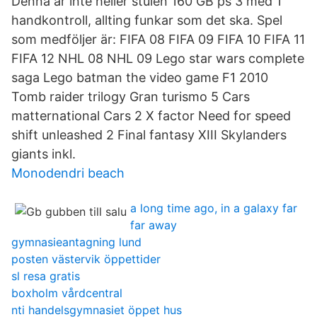
Denna är inte heller stulen 160 GB ps 3 med 1
handkontroll, allting funkar som det ska. Spel
som medföljer är: FIFA 08 FIFA 09 FIFA 10 FIFA 11
FIFA 12 NHL 08 NHL 09 Lego star wars complete
saga Lego batman the video game F1 2010
Tomb raider trilogy Gran turismo 5 Cars
matternational Cars 2 X factor Need for speed
shift unleashed 2 Final fantasy XIII Skylanders
giants inkl.
Monodendri beach
a long time ago, in a galaxy far
far away
gymnasieantagning lund
posten västervik öppettider
sl resa gratis
boxholm vårdcentral
nti handelsgymnasiet öppet hus