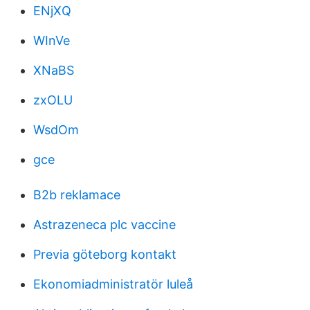
ENjXQ
WInVe
XNaBS
zxOLU
WsdOm
gce
B2b reklamace
Astrazeneca plc vaccine
Previa göteborg kontakt
Ekonomiadministratör luleå