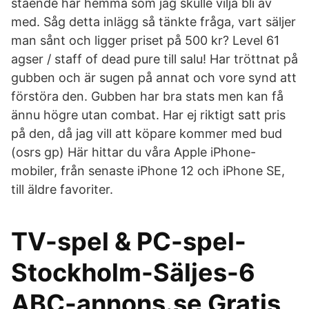
stående här hemma som jag skulle vilja bli av
med. Såg detta inlägg så tänkte fråga, vart säljer
man sånt och ligger priset på 500 kr? Level 61
agser / staff of dead pure till salu! Har tröttnat på
gubben och är sugen på annat och vore synd att
förstöra den. Gubben har bra stats men kan få
ännu högre utan combat. Har ej riktigt satt pris
på den, då jag vill att köpare kommer med bud
(osrs gp) Här hittar du våra Apple iPhone-
mobiler, från senaste iPhone 12 och iPhone SE,
till äldre favoriter.
TV-spel & PC-spel-
Stockholm-Säljes-6
ABC-annons.se Gratis