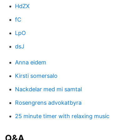
HdZX
fC
LpO
dsJ
Anna eidem
Kirsti somersalo
Nackdelar med mi samtal
Rosengrens advokatbyra
25 minute timer with relaxing music
Q&A