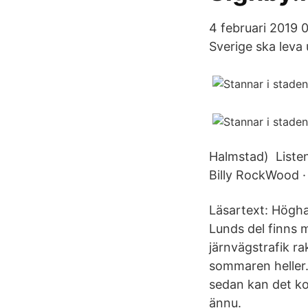
4 februari 2019 0
Sverige ska leva
Halmstad) Listen
Billy RockWood · 
Läsartext: Högha
Lunds del finns 
järnvägstrafik ra
sommaren heller.
sedan kan det k
ännu.