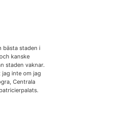
n bästa staden i
r och kanske
nan staden vaknar.
jag inte om jag
gra, Centrala
atricierpalats.