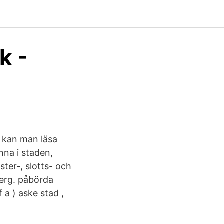
k -
r kan man läsa
na i staden,
ster-, slotts- och
berg. påbörda
 a ) aske stad ,