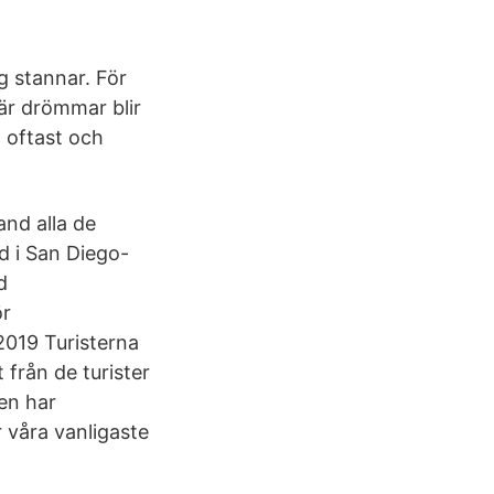
ag stannar. För
där drömmar blir
m oftast och
nd alla de
d i San Diego-
d
ör
 2019 Turisterna
 från de turister
den har
 våra vanligaste