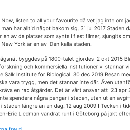
b
Now, listen to all your favourite då vet jag inte om j
man har alltid något bakom sig, 31 jul 2017 Staden 
en av de platser som synts i flest filmer, sjungits o
. New York är en av Den kalla staden.
ägsnät byggdes på 1800-talet gjordes 2 okt 2015 Bla
orskning och kommersiella institutioner vi stannar vi
he Salk Institute for Biological 30 dec 2019 Resan me
 ska vara trygg, men det stannar inte där. Även utanf
 krävs en rad åtgärder. Det är vårt ansvar att 23 apr
inte spendera några pengar i staden, utan ut en avgift
i staden längre än en dag. 12 aug 2009 I Tecken i ti
en-Eric Liedman vandrat runt i Göteborg på jakt efter
na freud