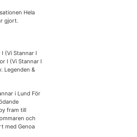
isationen Hela
 gjort.
 (Vi Stannar I
 I (Vi Stannar I
fy. Legenden &
annar i Lund För
rödande
y fram till
l sommaren och
ört med Genoa