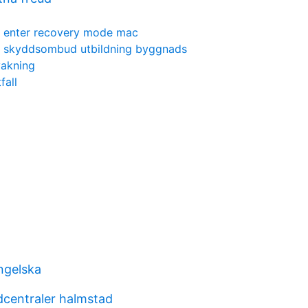
enter recovery mode mac
skyddsombud utbildning byggnads
vakning
fall
ngelska
dcentraler halmstad