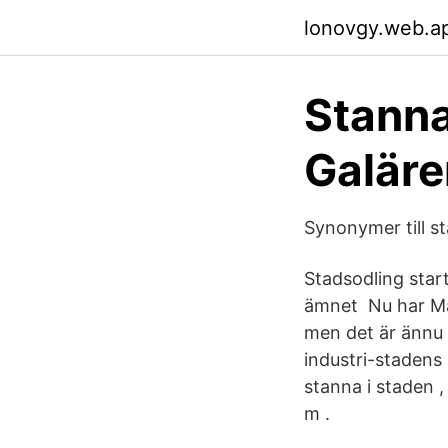
lonovgy.web.a
Stanna
Galäre
Synonymer till s
Stadsodling star
ämnet Nu har Ma
men det är ännu i
industri-stadens
stanna i staden , 
m .