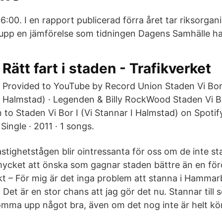
6:00. I en rapport publicerad förra året tar riksorgan
 upp en jämförelse som tidningen Dagens Samhälle har
Rätt fart i staden - Trafikverket
Provided to YouTube by Record Union Staden Vi Bor I
Halmstad) · Legenden & Billy RockWood Staden Vi Bor
 to Staden Vi Bor I (Vi Stannar I Halmstad) on Spoti
Single · 2011 · 1 songs.
stighetstågen blir ointressanta för oss om de inte st
mycket att önska som gagnar staden bättre än en fö
kt – För mig är det inga problem att stanna i Hammarb
 Det är en stor chans att jag gör det nu. Stannar til
omma upp något bra, även om det nog inte är helt k