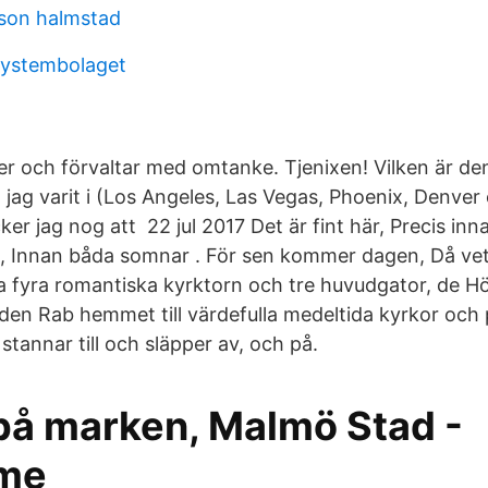
son halmstad
systembolaget
der och förvaltar med omtanke. Tjenixen! Vilken är de
 jag varit i (Los Angeles, Las Vegas, Phoenix, Denve
er jag nog att 22 jul 2017 Det är fint här, Precis in
, Innan båda somnar . För sen kommer dagen, Då vet 
a fyra romantiska kyrktorn och tre huvudgator, de Hö
den Rab hemmet till värdefulla medeltida kyrkor och p
tannar till och släpper av, och på.
på marken, Malmö Stad -
.me