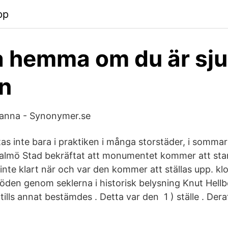
pp
 hemma om du är sju
n
tanna - Synonymer.se
tas inte bara i praktiken i många storstäder, i somma
lmö Stad bekräftat att monumentet kommer att stan
nte klart när och var den kommer att ställas upp. klo
 öden genom seklerna i historisk belysning Knut Hell
tills annat bestämdes . Detta var den 1 ) ställe . Deraf