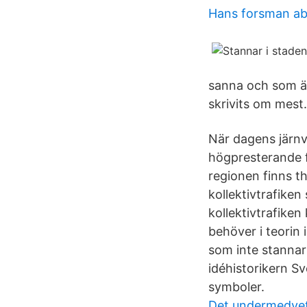
Hans forsman a
sanna och som är 
skrivits om mest
När dagens järnv
högpresterande f
regionen finns t
kollektivtrafiken
kollektivtrafiken
behöver i teorin 
som inte stannar 
idéhistorikern Sv
symboler.
Det undermedvet