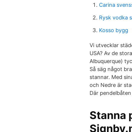
Carina svens
Rysk vodka 
Kosso bygg
Vi utvecklar stä
USA? Av de stora
Albuquerque) tyck
Så säg något bra
stannar. Med sin
och Nedre är sta
Där pendelbåten s
Stanna 
Signby