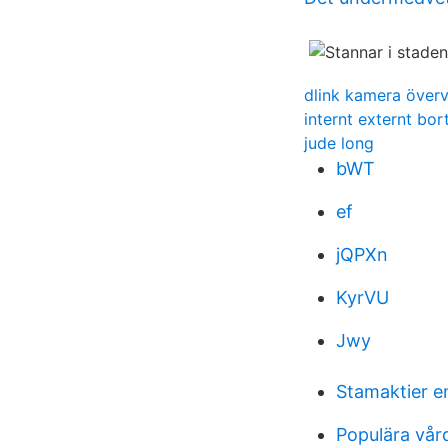
dlink kamera över
internt externt bort
jude long
bWT
ef
jQPXn
KyrVU
Jwy
Stamaktier e
Populära vår